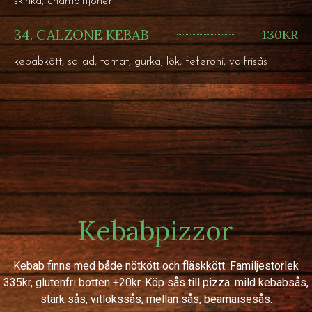
skinka, champinjoner
34. CALZONE KEBAB
130KR
kebabkött, sallad, tomat, gurka, lök, feferoni, valfrisås
Kebabpizzor
Kebab finns med både nötkött och fläskkött. Familjestorlek
335kr, glutenfri botten +20kr. Köp sås till pizza: mild kebabsås,
stark sås, vitlökssås, mellan sås, bearnaisesås.