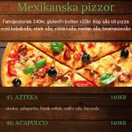
Mexikanska pizzor
Familjestorlek 340kr, glutenfri botten +20kr. Köp sås till pizza:
mild kebabsås, stark sås, vitlökssås, mellan sås, bearnaisesås.
45. AZTEKA
140KR
skinka, jalapeño, färsk vitlök, valfri sås, tacosås.
46. ACAPULCO
140KR