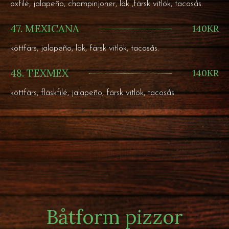
oxfilé, jalapeño, champinjoner, lök ,färsk vitlök, tacosås.
47. MEXICANA
140KR
köttfärs, jalapeño, lök, färsk vitlök, tacosås.
48. TEXMEX
140KR
köttfärs, fläskfilé, jalapeño, färsk vitlök, tacosås.
Båtform pizzor