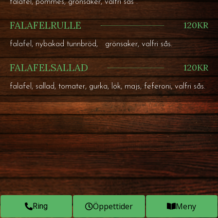
falafel, pommes, grönsaker, valfri sås .
FALAFELRULLE
120KR
falafel, nybakad tunnbröd, grönsaker, valfri sås.
FALAFELSALLAD
120KR
falafel, sallad, tomater, gurka, lök, majs, feferoni, valfri sås.
Sallader
Öppettider
Meny
Ring