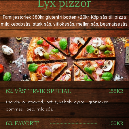
Lyx pizzor
Familjestorlek 380kr, glutenfri botten +20kr. Köp sås till pizza:
mild kebabsås, stark sås, vitlökssås, mellan sås, bearnaisesås.
62. VÄSTERVIK SPECIAL
155KR
(halvin- & utbakad) oxfilé, kebab, gyros, grönsaker,
pommes, bea, mild sås.
63. FAVORIT
155KR