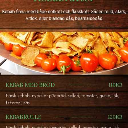
Kebab finns med både nötkött och fläskkött. Såser: mild, stark,
vitlök, eller blandad sås, bearnaisesås
KEBAB MED BRÖD
110KR
Färsk kebab, nybakat pitabröd, sallad, tomater, gurka, lök,
feferoni, sås
KEBABRULLE
120KR
Färsk kebab, nybakat tunnbröd, sallad, tomater, gurka, lök,