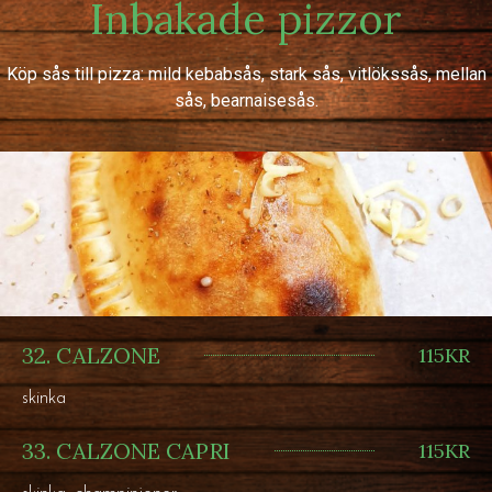
Inbakade pizzor
Köp sås till pizza: mild kebabsås, stark sås, vitlökssås, mellan
sås, bearnaisesås.
32. CALZONE
115KR
skinka
33. CALZONE CAPRI
115KR