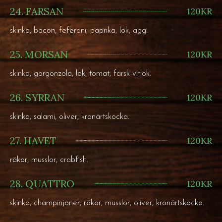
24. FARSAN
120KR
skinka, bacon, feferoni, paprika, lök, ägg.
25. MORSAN
120KR
skinka, gorgonzola, lök, tomat, färsk vitlök.
26. SYRRAN
120KR
skinka, salami, oliver, kronärtskocka.
27. HAVET
120KR
räkor, musslor, crabfish.
28. QUATTRO
120KR
skinka, champinjoner, räkor, musslor, oliver, kronärtskocka.