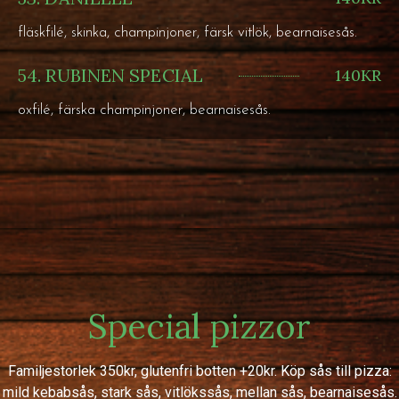
fläskfilé, skinka, champinjoner, färsk vitlök, bearnaisesås.
54. RUBINEN SPECIAL
140KR
oxfilé, färska champinjoner, bearnaisesås.
Special pizzor
Familjestorlek 350kr, glutenfri botten +20kr. Köp sås till pizza:
mild kebabsås, stark sås, vitlökssås, mellan sås, bearnaisesås.