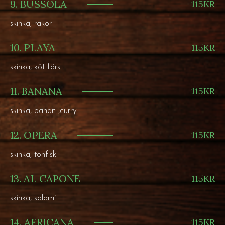
9. BUSSOLA
115KR
skinka, räkor.
10. PLAYA
115KR
skinka, köttfärs.
11. BANANA
115KR
skinka, banan ,curry.
12. OPERA
115KR
skinka, tonfisk.
13. AL CAPONE
115KR
skinka, salami.
14. AFRICANA
115KR