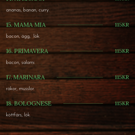
ananas, banan, curry.
15. MAMA MIA
115KR
bacon, ägg, lök.
16. PRIMAVERA
115KR
bacon, salami.
17. MARINARA
115KR
räkor, musslor.
18. BOLOGNESE
115KR
köttfärs, lök.