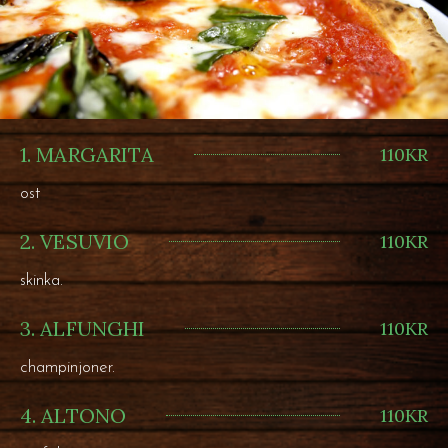
1. MARGARITA
110KR
ost
2. VESUVIO
110KR
skinka.
3. ALFUNGHI
110KR
champinjoner.
4. ALTONO
110KR