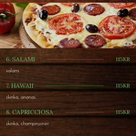
6. SALAMI
115KR
salami
7. HAWAII
115KR
skinka, ananas.
8. CAPRICCIOSA
115KR
skinka, champinjoner.