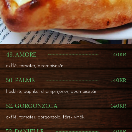
49. AMORE
140KR
oxfilé, tomater, bearnaisesås.
50. PALME
140KR
fläskfilé, paprika, champinjoner, bearnaisesås..
52. GORGONZOLA
140KR
oxfilé, tomater, gorgonzola, färsk vitlök.
53. DANIELLE
140KR