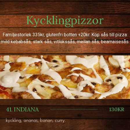
Kycklingpizzor
Familjestorlek 335kr, glutenfri botten +20kr. Köp sås till pizza:
mild kebabsås, stark sås, vitlökssås, mellan sås, bearnaisesås.
41. INDIANA
130KR
kyckling, ananas, banan, curry.