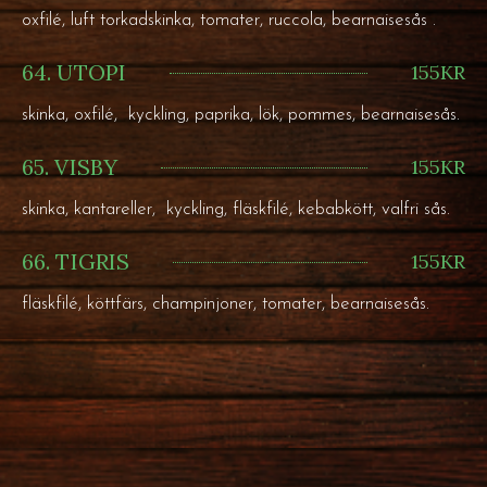
oxfilé, luft torkadskinka, tomater, ruccola, bearnaisesås .
64. UTOPI
155KR
skinka, oxfilé, kyckling, paprika, lök, pommes, bearnaisesås.
65. VISBY
155KR
skinka, kantareller, kyckling, fläskfilé, kebabkött, valfri sås.
66. TIGRIS
155KR
fläskfilé, köttfärs, champinjoner, tomater, bearnaisesås.