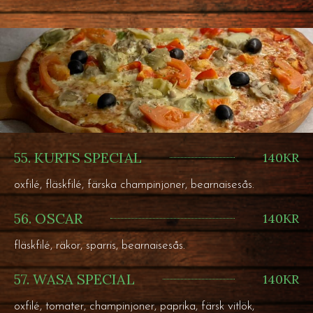
55. KURTS SPECIAL
140KR
oxfilé, fläskfilé, färska champinjoner, bearnaisesås.
56. OSCAR
140KR
fläskfilé, räkor, sparris, bearnaisesås.
57. WASA SPECIAL
140KR
oxfilé, tomater, champinjoner, paprika, färsk vitlök,