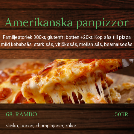
Amerikanska panpizzor
Familjestorlek 380kr, glutenfri botten +20kr. Köp sås till pizza:
mild kebabsås, stark sås, vitlökssås, mellan sås, bearnaisesås.
68. RAMBO
150KR
skinka, bacon, champinjoner, räkor.